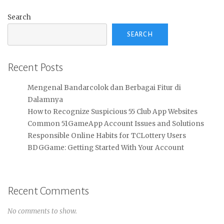
Search
SEARCH
Recent Posts
Mengenal Bandarcolok dan Berbagai Fitur di
Dalamnya
How to Recognize Suspicious 55 Club App Websites
Common 51GameApp Account Issues and Solutions
Responsible Online Habits for TCLottery Users
BDGGame: Getting Started With Your Account
Recent Comments
No comments to show.