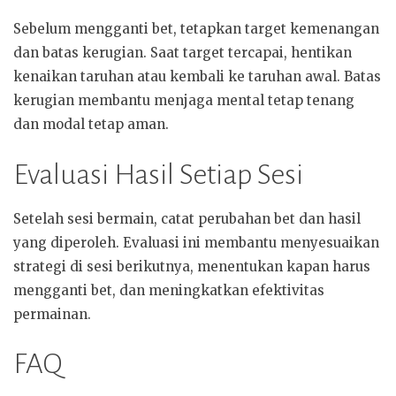
Sebelum mengganti bet, tetapkan target kemenangan
dan batas kerugian. Saat target tercapai, hentikan
kenaikan taruhan atau kembali ke taruhan awal. Batas
kerugian membantu menjaga mental tetap tenang
dan modal tetap aman.
Evaluasi Hasil Setiap Sesi
Setelah sesi bermain, catat perubahan bet dan hasil
yang diperoleh. Evaluasi ini membantu menyesuaikan
strategi di sesi berikutnya, menentukan kapan harus
mengganti bet, dan meningkatkan efektivitas
permainan.
FAQ