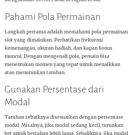
Pahami Pola Permainan
Langkah pertama adalah memahami pola permainan
slot yang dimainkan. Perhatikan frekuensi
kemenangan, ukuran hadiah, dan kapan bonus
muncul. Dengan mengenali pola, pemain bisa
menentukan momen yang tepat untuk menaikkan
atau menurunkan taruhan.
Gunakan Persentase dari
Modal
Taruhan sebaiknya disesuaikan dengan persentase
modal. Misalnya, jika modal sedang kecil, turunkan
bet untuk bertahan lebih lama. Sebaliknya, jika modal