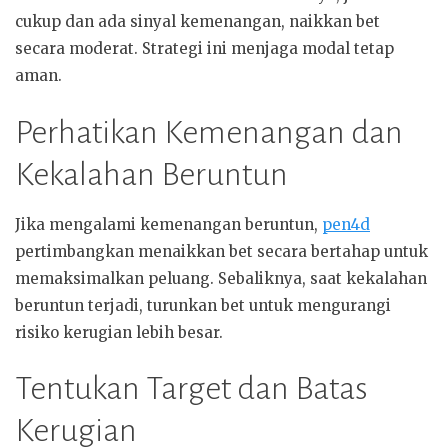
cukup dan ada sinyal kemenangan, naikkan bet
secara moderat. Strategi ini menjaga modal tetap
aman.
Perhatikan Kemenangan dan
Kekalahan Beruntun
Jika mengalami kemenangan beruntun,
pen4d
pertimbangkan menaikkan bet secara bertahap untuk
memaksimalkan peluang. Sebaliknya, saat kekalahan
beruntun terjadi, turunkan bet untuk mengurangi
risiko kerugian lebih besar.
Tentukan Target dan Batas
Kerugian