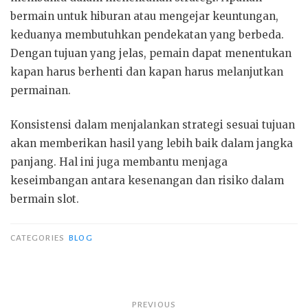
bermain untuk hiburan atau mengejar keuntungan,
keduanya membutuhkan pendekatan yang berbeda.
Dengan tujuan yang jelas, pemain dapat menentukan
kapan harus berhenti dan kapan harus melanjutkan
permainan.
Konsistensi dalam menjalankan strategi sesuai tujuan
akan memberikan hasil yang lebih baik dalam jangka
panjang. Hal ini juga membantu menjaga
keseimbangan antara kesenangan dan risiko dalam
bermain slot.
CATEGORIES
BLOG
Post
PREVIOUS