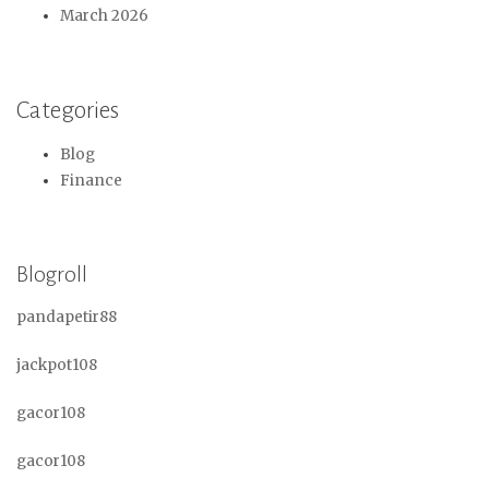
March 2026
Categories
Blog
Finance
Blogroll
pandapetir88
jackpot108
gacor108
gacor108