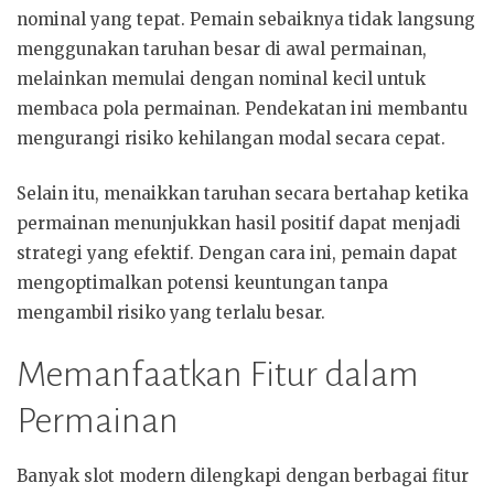
nominal yang tepat. Pemain sebaiknya tidak langsung
menggunakan taruhan besar di awal permainan,
melainkan memulai dengan nominal kecil untuk
membaca pola permainan. Pendekatan ini membantu
mengurangi risiko kehilangan modal secara cepat.
Selain itu, menaikkan taruhan secara bertahap ketika
permainan menunjukkan hasil positif dapat menjadi
strategi yang efektif. Dengan cara ini, pemain dapat
mengoptimalkan potensi keuntungan tanpa
mengambil risiko yang terlalu besar.
Memanfaatkan Fitur dalam
Permainan
Banyak slot modern dilengkapi dengan berbagai fitur