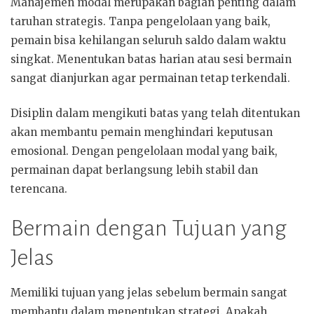
Manajemen modal merupakan bagian penting dalam
taruhan strategis. Tanpa pengelolaan yang baik,
pemain bisa kehilangan seluruh saldo dalam waktu
singkat. Menentukan batas harian atau sesi bermain
sangat dianjurkan agar permainan tetap terkendali.
Disiplin dalam mengikuti batas yang telah ditentukan
akan membantu pemain menghindari keputusan
emosional. Dengan pengelolaan modal yang baik,
permainan dapat berlangsung lebih stabil dan
terencana.
Bermain dengan Tujuan yang
Jelas
Memiliki tujuan yang jelas sebelum bermain sangat
membantu dalam menentukan strategi. Apakah