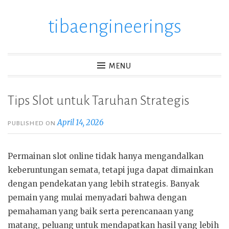
tibaengineerings
Skip
to
content
MENU
Tips Slot untuk Taruhan Strategis
April 14, 2026
PUBLISHED ON
Permainan slot online tidak hanya mengandalkan
keberuntungan semata, tetapi juga dapat dimainkan
dengan pendekatan yang lebih strategis. Banyak
pemain yang mulai menyadari bahwa dengan
pemahaman yang baik serta perencanaan yang
matang, peluang untuk mendapatkan hasil yang lebih