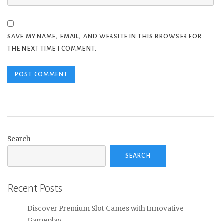
SAVE MY NAME, EMAIL, AND WEBSITE IN THIS BROWSER FOR
THE NEXT TIME I COMMENT.
Search
SEARCH
Recent Posts
Discover Premium Slot Games with Innovative
Gameplay